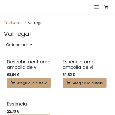
Skip to Content
Productes
Val regal
Val regal
Ordena per
Descobriment amb
Essència amb
ampolla de vi
ampolla de vi
63,64
€
31,82
€
Afegir a la cistella
Afegir a la cistella
Essència
22,73
€