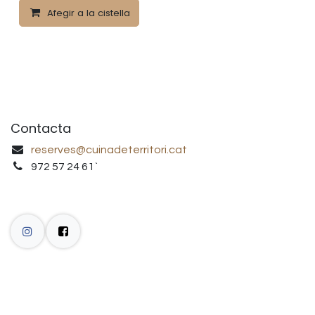
Afegir a la cistella
Contacta
reserves@cuinadeterritori.cat
972 57 24 61`