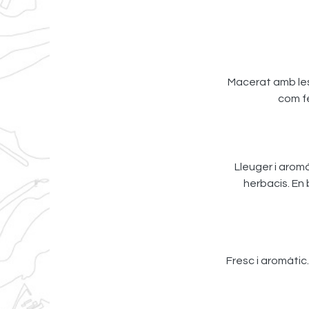
Macerat amb les p
com fe
Lleuger i arom
herbacis. En 
Fresc i aromàtic