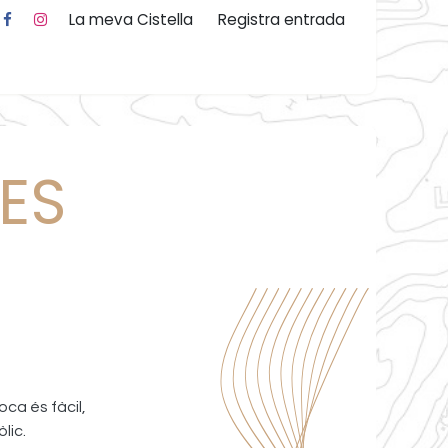
La meva Cistella
Registra entrada
 nosaltres
ES
oca és fàcil,
lic.