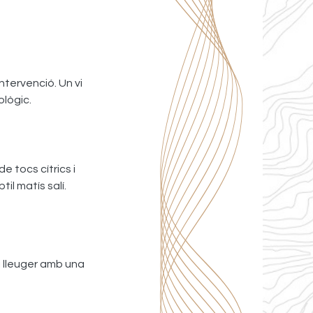
intervenció. Un vi
ològic.
 tocs cítrics i
il matís salí.
i lleuger amb una