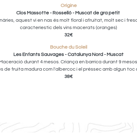
Origine
Clos Massotte - Rosselló - Muscat de gra petit
ries, aquest vi en nas és molt floral i afruitat, molt sec i fresc
caracteríestic dels vins macerats (oranges)
32€
Bouche du Soleil
Les Enfants Sauvages - Catalunya Nord - Muscat
Maceració durant 4 mesos. Criança en barrica durant 9 mesos
s de fruita madura com l'albercoc i el préssec amb algun toc cí
38€