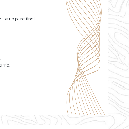
. Té un punt final
.
tric.