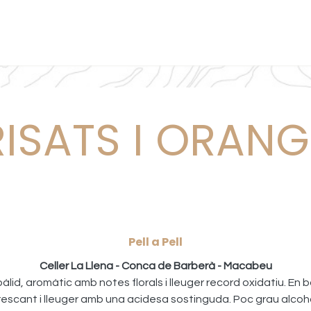
uina
Vins
Reserva
Regala
Càterings
Treballa amb
RISATS I ORANG
Pell a Pell
Celler La Llena - Conca de Barberà - Macabeu
àlid, aromàtic amb notes florals i lleuger record oxidatiu. En b
rescant i lleuger amb una acidesa sostinguda. Poc grau alcohò