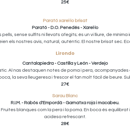
25€
Parató xarel·lo brisat
Parató - D.O. Penedés - Xarel·lo
ells, sense sulfits ni llevats afegits; és un vi lliure, de mínima 
ien els nostres avis, natural, autèntic. El nostre brisat sec. Ec
Lirondo
Cantalapiedra - Castilla y León - Verdejo
àtic. Al nas destaquen notes de poma i pera, acompanyades de
boca, la seva lleugeresa i frescor el fan molt fàcil de beure. Subt
27€
Sarau Blanc
R.I.M. - Rabós d'Empordà - Garnatxa roja i macabeu.
. Fruites blanques com la pera i la poma. En boca és equilibrat 
acidesa refrescant.
28€