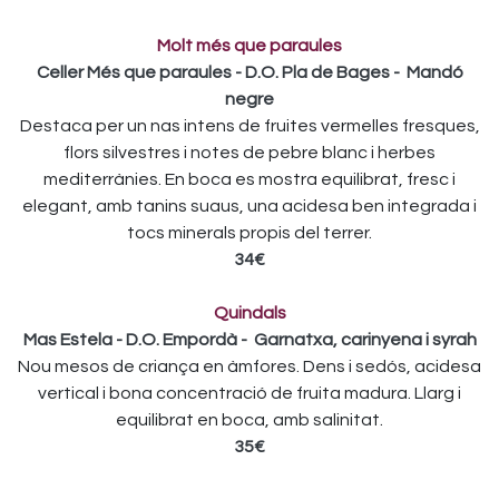
Molt més que paraules
Celler Més que paraules - D.O. Pla de Bages - Mandó
negre
Destaca per un nas intens de fruites vermelles fresques,
flors silvestres i notes de pebre blanc i herbes
mediterrànies. En boca es mostra equilibrat, fresc i
elegant, amb tanins suaus, una acidesa ben integrada i
tocs minerals propis del terrer.
34€
Quindals
Mas Estela - D.O. Empordà - Garnatxa, carinyena i syrah
Nou mesos de criança en àmfores. Dens i sedós, acidesa
vertical i bona concentració de fruita madura. Llarg i
equilibrat en boca, amb salinitat.
35€