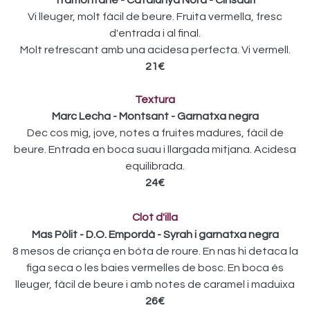
Tramontane - Catalunya Nord - Cinsault
Vi lleuger, molt fàcil de beure. Fruita vermella, fresc
d'entrada i al final.
Molt refrescant amb una acidesa perfecta. Vi vermell.
21€
Textura
Marc Lecha - Montsant - Garnatxa negra
Dec cos mig, jove, notes a fruites madures, fàcil de
beure. Entrada en boca suau i llargada mitjana. Acidesa
equilibrada.
24€
Clot d'illa
Mas Pòlit - D.O. Empordà - Syrah i garnatxa negra
8 mesos de criança en bóta de roure. En nas hi detaca la
figa seca o les baies vermelles de bosc. En boca és
lleuger, fàcil de beure i amb notes de caramel i maduixa
26€