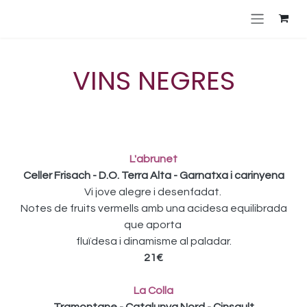
Skip to Content
VINS NEGRES
L'abrunet
Celler Frisach - D.O. Terra Alta - Garnatxa i carinyena
Vi jove alegre i desenfadat.
Notes de fruits vermells amb una acidesa equilibrada
que aporta
fluïdesa i dinamisme al paladar.
21€
La Colla