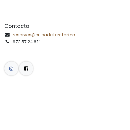
Contacta
reserves@cuinadeterritori.cat
972 57 24 61`