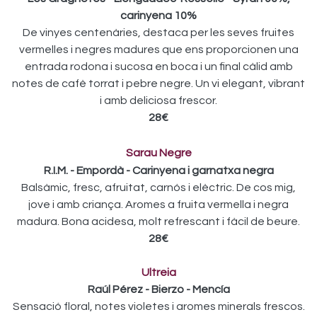
carinyena 10%
De vinyes centenàries, destaca per les seves fruites
vermelles i negres madures que ens proporcionen una
entrada rodona i sucosa en boca i un final càlid amb
notes de cafè torrat i pebre negre. Un vi elegant, vibrant
i amb deliciosa frescor.
28€
Sarau Negre
R.I.M. - Empordà - Carinyena i garnatxa negra
Balsàmic, fresc, afruitat, carnós i elèctric. De cos mig,
jove i amb criança. Aromes a fruita vermella i negra
madura. Bona acidesa, molt refrescant i fàcil de beure.
28€
Ultreia
Raúl Pérez - Bierzo - Mencía
Sensació floral, notes violetes i aromes minerals frescos.