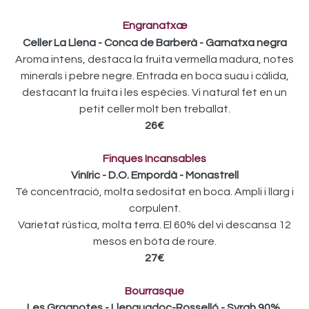
Engranatxæ
Celler La Llena - Conca de Barberà - Garnatxa negra
Aroma intens, destaca la fruita vermella madura, notes
minerals i pebre negre. Entrada en boca suau i càlida,
destacant la fruita i les espècies. Vi natural fet en un
petit celler molt ben treballat.
26€
Finques Incansables
Viníric - D.O. Empordà - Monastrell
Té concentració, molta sedositat en boca. Ampli i llarg i
corpulent.
Varietat rústica, molta terra. El 60% del vi descansa 12
mesos en bóta de roure.
27€
Bourrasque
Les Gragnotes - Llenguadoc-Rosselló - Syrah 90%,