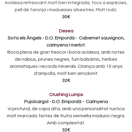
Acidesa refrescant molt ben integrada, tocs a espècies,
pell de taronja i madueixes silvestres. Molt rodó.
30€
Desea
Sota els Àngels - D.O. Empordà - Cabernet sauvignon,
carinyena i merlot.
Boca plena de gran frescor i bona acidesa, amb notes
de nabius, prunes negres, fum balsàmic, herbes
aromàtiques i records minerals. Criança amb 15 anys
d'ampolla, molt ben arrodonit.
32€
Crushing Lumps
Pujolcargol - D.O. Empordà - Carinyena
Vi profund, de capa alta, amb una personalitat rústica
molt marcada. Notes de fruita vermella madura i negra.
Amb complexitat.
32€