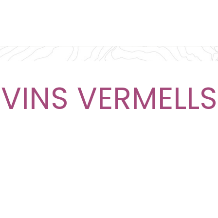
a
Vins
Reservas
Vales regalo
Caterings
Treballa a
VINS VERMELLS