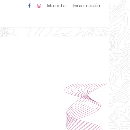
Mi cesta
Iniciar sesión
mb nosaltres