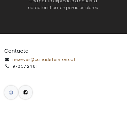
Una petita explicació d'aquesta
característica, en paraules clares.
Contacta
reserves@cuinadeterritori.cat
972 57 24 61`