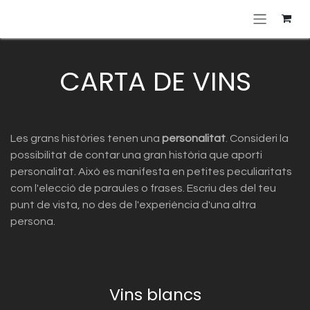
Skip to Content
CARTA DE VINS
Les grans històries tenen una
personalitat
. Consideri la
possibilitat de contar una gran història que aporti
personalitat. Això es manifesta en petites peculiaritats
com l'elecció de paraules o frases. Escriu des del teu
punt de vista, no des de l'experiència d'una altra
persona.
Vins blancs